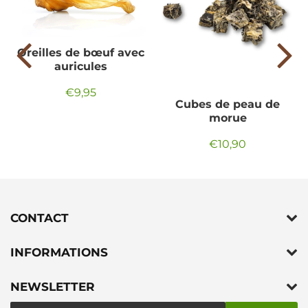
Oreilles de bœuf avec
auricules
€9,95
Prix
€9,95
Cubes de peau de
régulier
morue
€10,90
Prix
€10,90
régulier
CONTACT
INFORMATIONS
NEWSLETTER