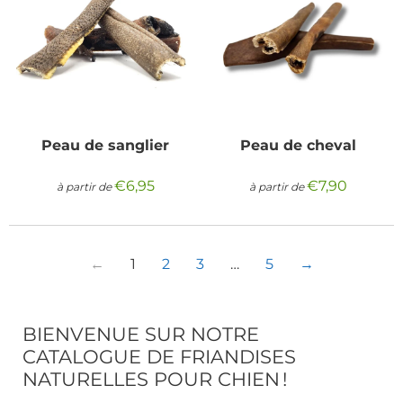
Peau de sanglier
Peau de cheval
€6,95
€7,90
à partir de
Prix
€6,95
à partir de
Prix
€7,90
régulier
régulier
←
1
2
3
…
5
→
BIENVENUE SUR NOTRE
CATALOGUE DE
FRIANDISES
NATURELLES POUR CHIEN
!