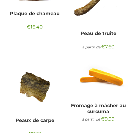
Plaque de chameau
€16,40
Prix
€16,40
régulier
Peau de truite
€7,60
à partir de
Prix
€7,60
régulier
Fromage à mâcher au
curcuma
€9,99
à partir de
Prix
€9,99
Peaux de carpe
régulier