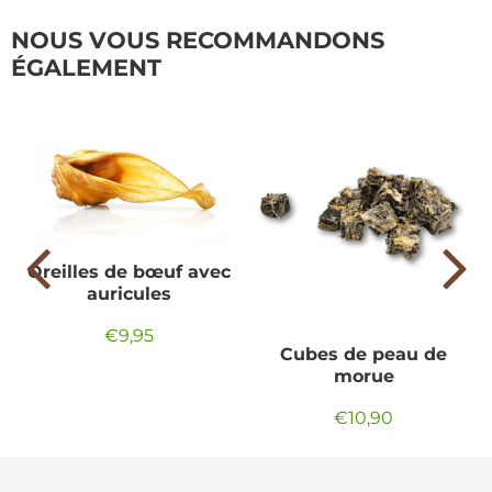
NOUS VOUS RECOMMANDONS
ÉGALEMENT
Oreilles de bœuf avec
auricules
€9,95
Prix
€9,95
Cubes de peau de
régulier
morue
€10,90
Prix
€10,90
régulier