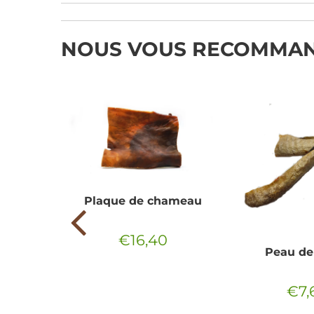
NOUS VOUS RECOMMA
œuf avec
Plaque de chameau
s
€9,95
€16,40
Prix
€16,40
r
Peau de 
régulier
€7,
Prix
régul