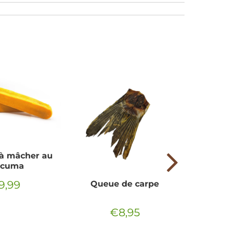
à mâcher au
rcuma
9,99
Queue de carpe
ix
€9,99
gulier
€8,95
Prix
€8,95
régulier