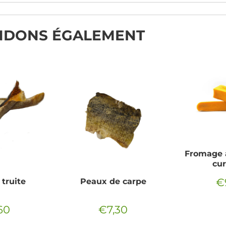
NDONS ÉGALEMENT
Fromage 
cu
€
truite
Peaux de carpe
Pr
ré
60
€7,30
€7,60
Prix
€7,30
ier
régulier