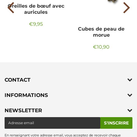
Oreilles de bœuf avec
auricules
€9,95
Prix
€9,95
Cubes de peau de
régulier
morue
€10,90
Prix
€10,90
régulier
CONTACT
INFORMATIONS
NEWSLETTER
E-
S'INSCRIRE
mail
En renseignant votre adresse email, vous acceptez de recevoir chaque