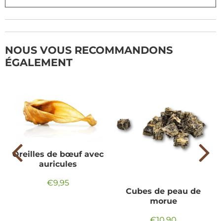
NOUS VOUS RECOMMANDONS
ÉGALEMENT
Oreilles de bœuf avec
auricules
€9,95
Prix
€9,95
Cubes de peau de
régulier
morue
€10,90