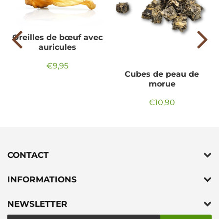
Oreilles de bœuf avec
auricules
€9,95
Prix
€9,95
Cubes de peau de
régulier
morue
€10,90
Prix
€10,90
régulier
CONTACT
INFORMATIONS
NEWSLETTER