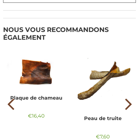
NOUS VOUS RECOMMANDONS
ÉGALEMENT
Plaque de chameau
€16,40
Prix
€16,40
Peau de truite
régulier
€7,60
Prix
€7,60