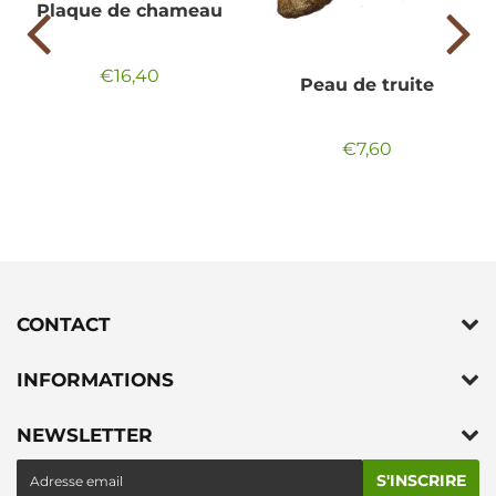
Plaque de chameau
€16,40
Prix
€16,40
Peau de truite
régulier
€7,60
Prix
€7,60
régulier
CONTACT
INFORMATIONS
NEWSLETTER
E-
S'INSCRIRE
mail