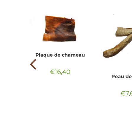
Plaque de chameau
€16,40
Prix
€16,40
n natures
Peau de 
régulier
5
€7,
€10,55
Prix
régul