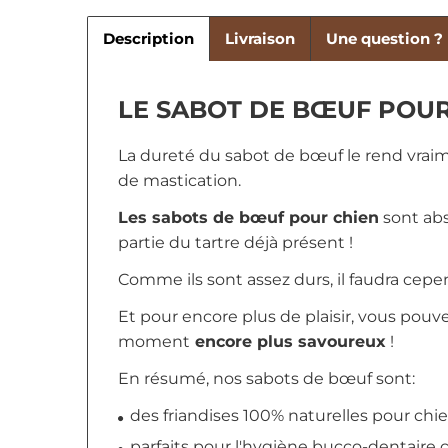
Description
Livraison
Une question ?
LE SABOT DE BŒUF POUR 
La dureté du sabot de
bœuf
le rend vrai
de mastication.
Les sabots de bœuf pour chien
sont abs
partie du tartre déjà présent !
Comme ils sont assez durs, il faudra cepend
Et pour encore plus de plaisir, vous pouve
moment
encore plus savoureux
!
En résumé, nos sabots de bœuf sont:
des friandises 100% naturelles pour chi
parfaits pour l'hygiène bucco-dentaire 