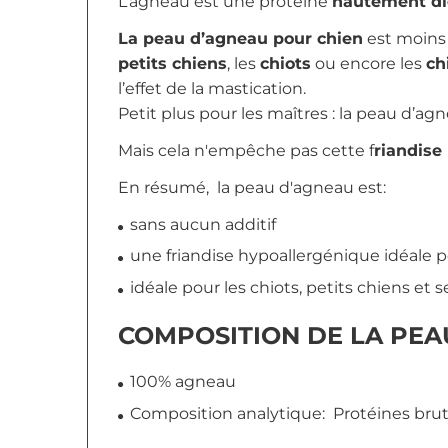
L’agneau est une protéine
hautement di
La peau d’agneau pour chien
est moins 
petits chiens
, les
chiots
ou encore les
ch
l’effet de la mastication.
Petit plus pour les maîtres : la peau d’ag
Mais cela n'empêche pas cette f
riandise
En résumé, la peau d'agneau est:
sans aucun additif
une friandise hypoallergénique idéale p
idéale pour les chiots, petits chiens et s
COMPOSITION DE LA PEA
100% agneau
Composition analytique:
Protéines brut