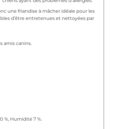
 chiens ayant des problèmes d’allergies.
onc une friandise à mâcher idéale pour les
ibles d’être entretenues et nettoyées par
s amis canins.
10 %, Humidité 7 %.