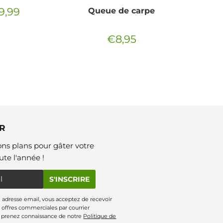
9,99
Queue de carpe
ix
€9,99
gulier
€8,95
Prix
€8,95
régulier
R
ns plans pour gâter votre
te l'année !
S'INSCRIRE
 adresse email, vous acceptez de recevoir
offres commerciales par courrier
s prenez connaissance de notre
Politique de