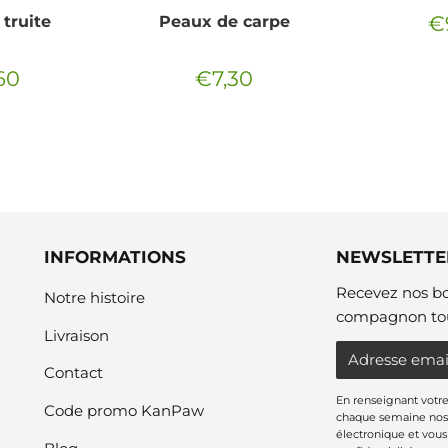
€
truite
Peaux de carpe
Pr
ré
60
€7,30
€7,60
Prix
€7,30
ier
régulier
INFORMATIONS
NEWSLETTE
Recevez nos bo
Notre histoire
compagnon tou
Livraison
E-
Contact
mail
En renseignant votre
Code promo KanPaw
chaque semaine nos 
électronique et vou