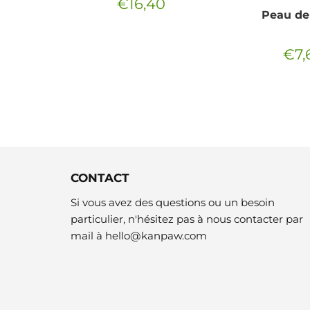
€16,40
Prix
€16,40
n natures
Peau de 
régulier
5
€7,
€10,55
Prix
régul
CONTACT
Si vous avez des questions ou un besoin
particulier, n'hésitez pas à nous contacter par
mail à
hello@kanpaw.com