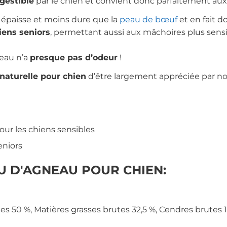
gestible
par le chien et convient donc parfaitement aux
épaisse et moins dure que la
peau de bœuf
et en fait d
iens seniors
, permettant aussi aux mâchoires plus sens
neau n’a
presque pas d’odeur
!
 naturelle pour chien
d’être largement appréciée par no
our les chiens sensibles
eniors
U D'AGNEAU POUR CHIEN:
es 50 %, Matières grasses brutes 32,5 %, Cendres brutes 