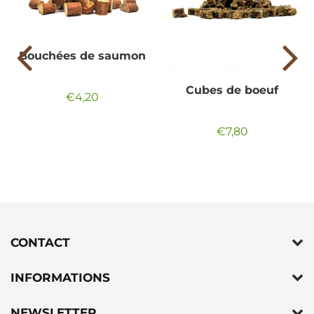
Bouchées de saumon
Cubes de boeuf
€4,20
Prix
€4,20
régulier
€7,80
Prix
€7,80
régulier
CONTACT
INFORMATIONS
NEWSLETTER