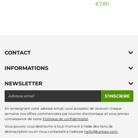
€7,80
Prix
€7,80
régulier
CONTACT
INFORMATIONS
NEWSLETTER
E-
S'INSCRIRE
mail
En renseignant votre adresse email, vous acceptez de recevoir chaque
semaine nos offres commerciales par courrier électronique et vous prenez
connaissance de notre
Politique de confidentialité
.
Vous pouvez vous désinscrire à tout moment à l'aide des liens de
désinscription ou en nous contactant à l'adresse
hello@kanpaw.com
.