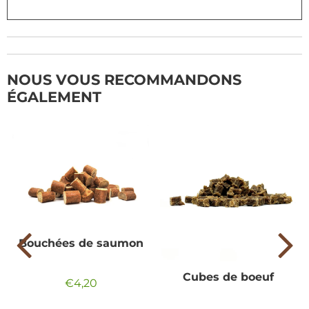
NOUS VOUS RECOMMANDONS
ÉGALEMENT
Bouchées de saumon
Cubes de boeuf
€4,20
Prix
€4,20
régulier